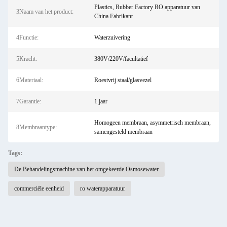
Plastics, Rubber Factory RO apparatuur van
3Naam van het product:
China Fabrikant
4Functie:
Waterzuivering
5Kracht:
380V/220V/facultatief
6Materiaal:
Roestvrij staal/glasvezel
7Garantie:
1 jaar
Homogeen membraan, asymmetrisch membraan,
8Membraantype:
samengesteld membraan
Tags:
De Behandelingsmachine van het omgekeerde Osmosewater
commerciële eenheid
ro waterapparatuur