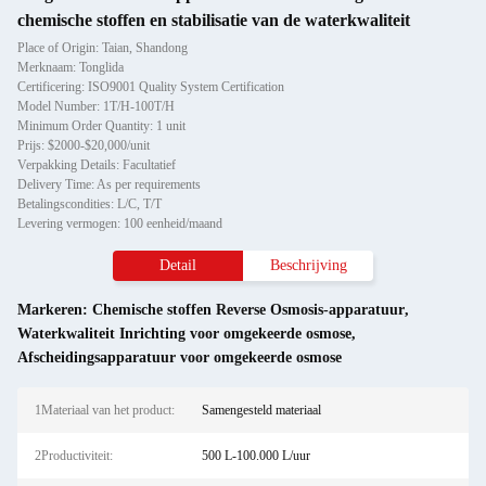
chemische stoffen en stabilisatie van de waterkwaliteit
Place of Origin: Taian, Shandong
Merknaam: Tonglida
Certificering: ISO9001 Quality System Certification
Model Number: 1T/H-100T/H
Minimum Order Quantity: 1 unit
Prijs: $2000-$20,000/unit
Verpakking Details: Facultatief
Delivery Time: As per requirements
Betalingscondities: L/C, T/T
Levering vermogen: 100 eenheid/maand
Detail
Beschrijving
Markeren:
Chemische stoffen Reverse Osmosis-apparatuur
,
Waterkwaliteit Inrichting voor omgekeerde osmose
,
Afscheidingsapparatuur voor omgekeerde osmose
1Materiaal van het product:
Samengesteld materiaal
2Productiviteit:
500 L-100.000 L/uur