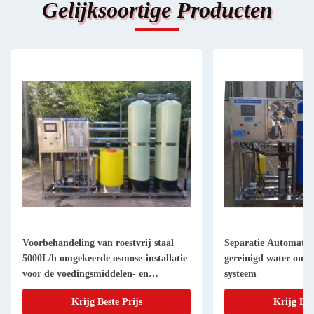
Gelijksoortige Producten
Voorbehandeling van roestvrij staal
Separatie Automatis
5000L/h omgekeerde osmose-installatie
gereinigd water omg
voor de voedingsmiddelen- en
systeem
drankenindustrie
Krijg Beste Prijs
Krijg Bes