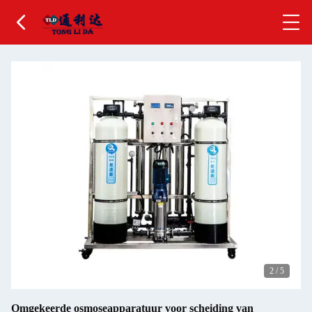
2
/
5
Omgekeerde osmoseapparatuur voor scheiding van