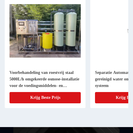
Voorbehandeling van roestvrij staal
Separatie Automatis
5000L/h omgekeerde osmose-installatie
gereinigd water omg
voor de voedingsmiddelen- en
systeem
drankenindustrie
Krijg Beste Prijs
Krijg Bes