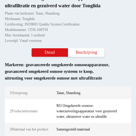
ultrafiltratie en gezuiverd water door Tonglida
Plaats van herkomst: Taian, Shandong
Merknaam: Tonglida
Certificering: ISO9001 Quality System Certification
Modelnummer: 1T/H-100T/H
Min. bestelaantal: 1 eenheid
Levertijd: Vanaf vereisten
Detail
Beschrijving
Markeren:
geavanceerde omgekeerde osmoseapparatuur
,
geavanceerd omgekeerd osmose systeem te koop
,
uitrusting voor omgekeerde osmose met ultrafiltratie
1Oorsprong:
Taian, Shandong
RO Omgekeerde osmose-
2Productinformatie:
waterzuiveringsapparatuur voor gezuiverd
water, ultrazuiver water en ultrafiltr
3Materiaal van het product:
Samengesteld materiaal