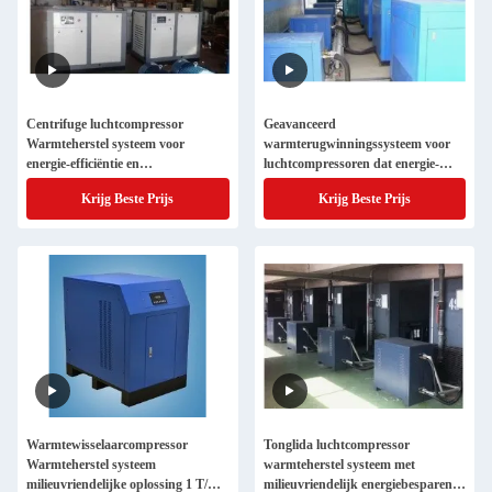
Centrifuge luchtcompressor
Geavanceerd
Warmteherstel systeem voor
warmterugwinningssysteem voor
energie-efficiëntie en
luchtcompressoren dat energie-
milieuvriendelijke werking
efficiëntie en duurzaamheid
Krijg Beste Prijs
Krijg Beste Prijs
bevordert
Warmtewisselaarcompressor
Tonglida luchtcompressor
Warmteherstel systeem
warmteherstel systeem met
milieuvriendelijke oplossing 1 T/H-
milieuvriendelijk energiebesparend