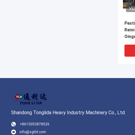
VI
Pest
Rein
Omge
appa
auto
Shandong Tonglida Heavy Industry Machinery Co., Ltd.
VI
+8615053878526
info@zgtld.com