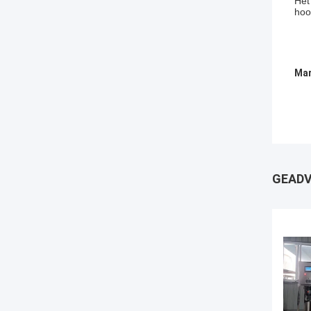
Het
hoo
Mar
GEADV