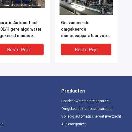
aratie Automatisch
Geavanceerde
0L/H gereinigd water
omgekeerde
gekeerd osmose
osmoseapparatuur voor
steem
ultrafiltratie en
gezuiverd water door
Beste Prijs
Beste Prijs
Tonglida
Producten
Condenswaterherstelapparaat
Omgekeerde osmoseapparatuur
Volledig automatische waterverzachter
IDEO
VIDEO
eid
Alle categorieën