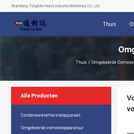
Shandong Tonglida Heavy Industry Machinery Co., Ltd.
Thuis
O
Omg
Thuis
/
Omgekeerde Osmosea
Alle Producten
Vo
vo
Condenswaterherstelapparaat
Omgekeerde osmoseapparatuur