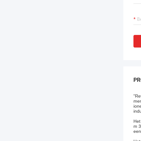
PR
"Re
mem
ion
ind
Het
m 3
een