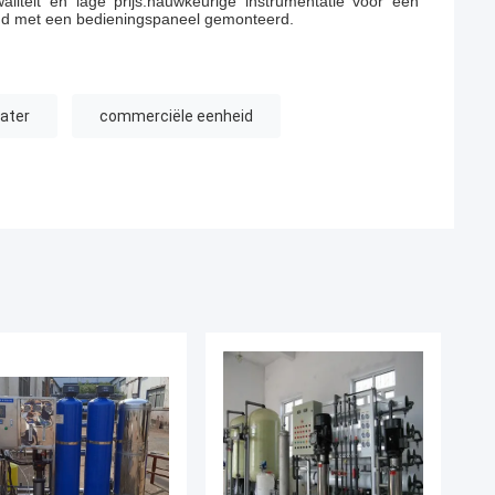
iteit en lage prijs.nauwkeurige instrumentatie voor een
nd met een bedieningspaneel gemonteerd.
ater
commerciële eenheid