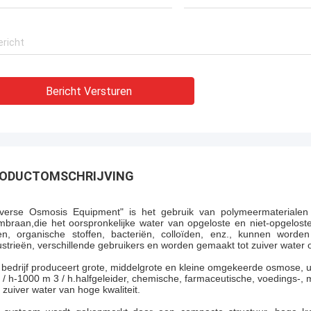
Bericht Versturen
ODUCTOMSCHRIJVING
verse Osmosis Equipment" is het gebruik van polymeermateriale
braan,die het oorspronkelijke water van opgeloste en niet-opgeloste
en, organische stoffen, bacteriën, colloïden, enz., kunnen worde
ustrieën, verschillende gebruikers en worden gemaakt tot zuiver water of
 bedrijf produceert grote, middelgrote en kleine omgekeerde osmose, ult
 / h-1000 m 3 / h.halfgeleider, chemische, farmaceutische, voedings-
 zuiver water van hoge kwaliteit.