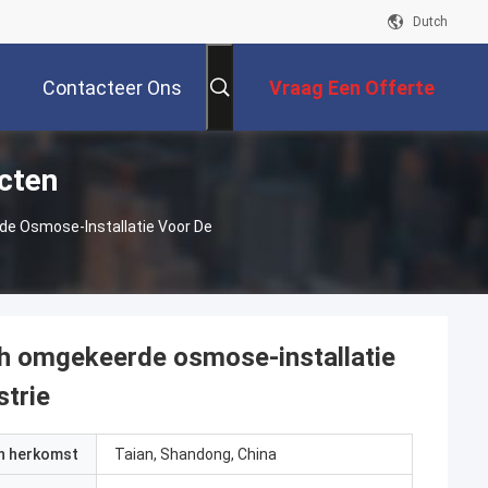
Dutch
Contacteer Ons
Vraag Een Offerte
cten
Aan
de Osmose-Installatie Voor De
/h omgekeerde osmose-installatie
trie
an herkomst
Taian, Shandong, China