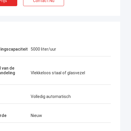
rijs
Contact Nu
ingscapaciteit
5000 liter/uur
l van de
ndeling
Vlekkeloos staal of glasvezel
Volledig automatisch
rde
Nieuw