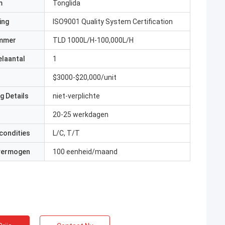
m
Tonglida
ing
ISO9001 Quality System Certification
mmer
TLD 1000L/H-100,000L/H
elaantal
1
$3000-$20,000/unit
g Details
niet-verplichte
20-25 werkdagen
condities
L/C, T/T
 vermogen
100 eenheid/maand