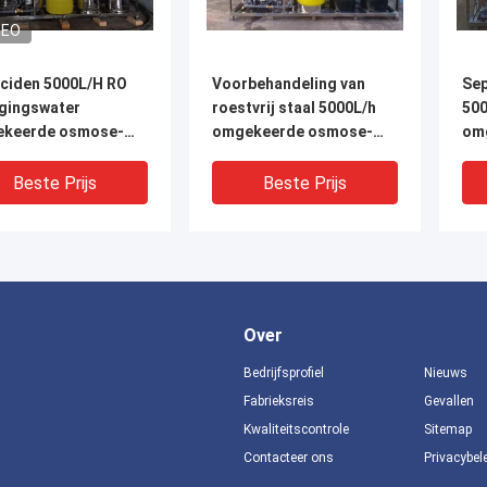
DEO
iciden 5000L/H RO
Voorbehandeling van
Sep
igingswater
roestvrij staal 5000L/h
500
keerde osmose-
omgekeerde osmose-
om
ratuur Volledige
installatie voor de
sy
matisering
voedingsmiddelen- en
Beste Prijs
Beste Prijs
drankenindustrie
Over
Bedrijfsprofiel
Nieuws
Fabrieksreis
Gevallen
Kwaliteitscontrole
Sitemap
DEO
VIDEO
V
Contacteer ons
Privacybel