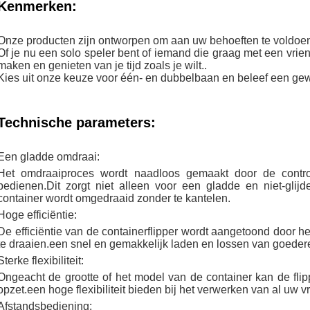
Kenmerken:
Onze producten zijn ontworpen om aan uw behoeften te voldoe
Of je nu een solo speler bent of iemand die graag met een vrie
maken en genieten van je tijd zoals je wilt..
Kies uit onze keuze voor één- en dubbelbaan en beleef een gewel
Technische parameters:
Een gladde omdraai:
Het omdraaiproces wordt naadloos gemaakt door de contro
bedienen.Dit zorgt niet alleen voor een gladde en niet-glij
container wordt omgedraaid zonder te kantelen.
Hoge efficiëntie:
De efficiëntie van de containerflipper wordt aangetoond door 
te draaien.een snel en gemakkelijk laden en lossen van goede
Sterke flexibiliteit:
Ongeacht de grootte of het model van de container kan de fli
opzet.een hoge flexibiliteit bieden bij het verwerken van al uw 
Afstandsbediening: