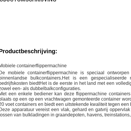
Productbeschrijving:
Mobiele containerflippermachine
De mobiele containerflippermachine is speciaal ontworpe
binnenlandse bulkcontainers.Het is een gespecialiseerde
bedrijfskosten biedtHet is de eerste in het land met een volledig
zowel een- als dubbelbalkconfiguraties.
Met een enkele bediener kan deze flippermachine containe
plaats op een op een vrachtwagen gemonteerde container worde
20 voet containers en biedt een uitstekende kwaliteit tegen een b
Deze apparatuur vereist een vlak, gehard en gatvrij oppervlak
lossen van bulkladingen in graandepoten, havens, treinstations