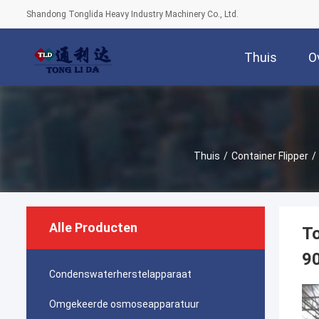
Shandong Tonglida Heavy Industry Machinery Co., Ltd.
Thuis
O
Thuis
/
Container Flipper
/
Alle Producten
To
90
Condenswaterherstelapparaat
Omgekeerde osmoseapparatuur