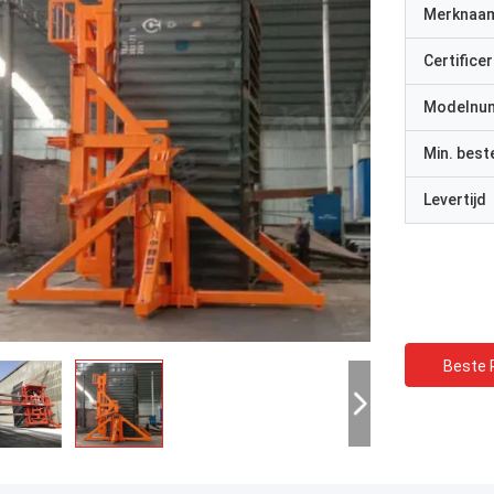
Merknaa
Certificer
Modelnu
Min. best
Levertijd
Beste P