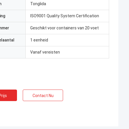
m
Tonglida
ing
ISO9001 Quality System Certification
mmer
Geschikt voor containers van 20 voet
elaantal
1 eenheid
Vanaf vereisten
rijs
Contact Nu