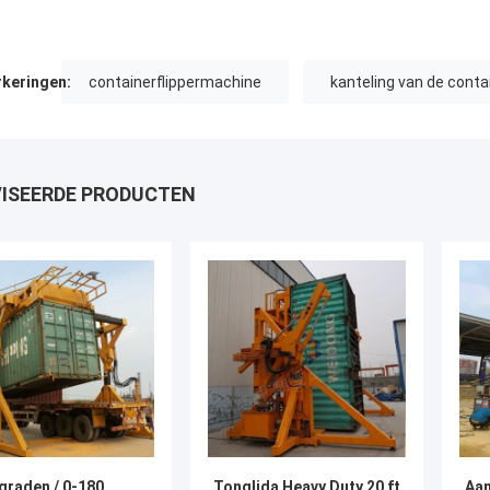
keringen:
containerflippermachine
kanteling van de conta
ISEERDE PRODUCTEN
graden / 0-180
Tonglida Heavy Duty 20 ft
Aan