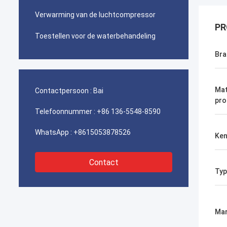
Verwarming van de luchtcompressor
PR
Toestellen voor de waterbehandeling
Br
Mat
Contactpersoon :
Bai
pro
Telefoonnummer :
+86 136-5548-8590
WhatsApp :
+8615053878526
Ke
Contact
Typ
Mar