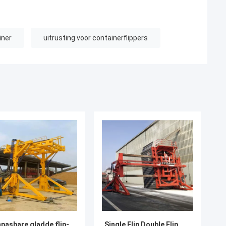
iner
uitrusting voor containerflippers
pasbare gladde flip-
Single Flip Double Flip