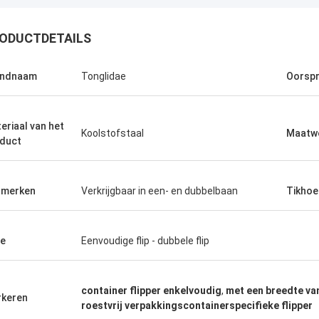
ODUCTDETAILS
andnaam
Tonglidae
Oorsp
eriaal van het
Koolstofstaal
Maatw
duct
nmerken
Verkrijgbaar in een- en dubbelbaan
Tikhoe
e
Eenvoudige flip - dubbele flip
container flipper enkelvoudig
,
met een breedte va
keren
roestvrij verpakkingscontainerspecifieke flipper