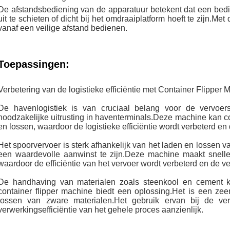
De afstandsbediening van de apparatuur betekent dat een bedie
uit te schieten of dicht bij het omdraaiplatform hoeft te zijn.
vanaf een veilige afstand bedienen.
Toepassingen:
Verbetering van de logistieke efficiëntie met Container Flipper 
De havenlogistiek is van cruciaal belang voor de vervoer
noodzakelijke uitrusting in haventerminals.Deze machine kan co
en lossen, waardoor de logistieke efficiëntie wordt verbeterd e
Het spoorvervoer is sterk afhankelijk van het laden en lossen va
een waardevolle aanwinst te zijn.Deze machine maakt sneller
waardoor de efficiëntie van het vervoer wordt verbeterd en de 
De handhaving van materialen zoals steenkool en cement k
container flipper machine biedt een oplossing.Het is een zeer
lossen van zware materialen.Het gebruik ervan bij de ver
verwerkingsefficiëntie van het gehele proces aanzienlijk.