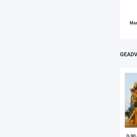
Mar
GEADV
0-90 