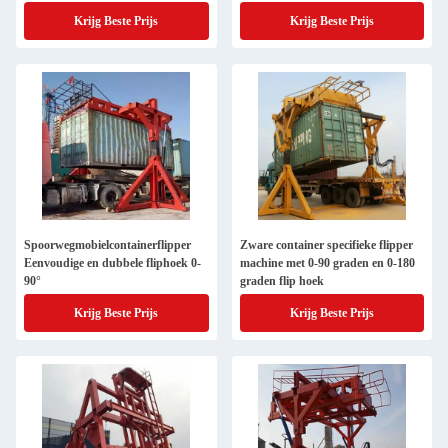
omdraaihoek
Krijg Beste Prijs
Krijg Beste Prijs
Spoorwegmobielcontainerflipper
Zware container specifieke flipper
Eenvoudige en dubbele fliphoek 0-
machine met 0-90 graden en 0-180
90°
graden flip hoek
Krijg Beste Prijs
Krijg Beste Prijs