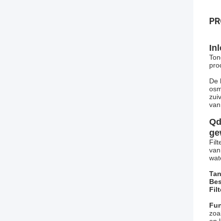
PR
Inl
Ton
pro
De 
osm
zui
van
Q
d
ge
Fil
van
wat
Tan
Be
Fil
Fun
zoa