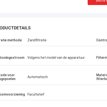
Beste P
ODUCTDETAILS
tratie methode
Zandfiltratie
Contr
tooiingsstroom
Volgens het model van de apparatuur
Filter
ode voor
Materi
Automatisch
ugspoelen
filterb
oomvoorziening
Facultatief