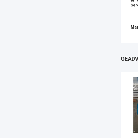
en 
ber
Mar
GEADV