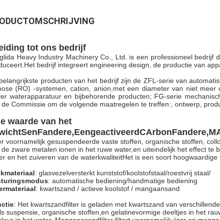
ODUCTOMSCHRIJVING
eiding tot ons bedrijf
glida Heavy Industry Machinery Co., Ltd. is een professioneel bedrijf 
duceert.Het bedrijf integreert engineering design, de productie van appa
belangrijkste producten van het bedrijf zijn de ZFL-serie van automa
ose (RO) -systemen, cation, anion,met een diameter van niet meer d
ver waterapparatuur en bijbehorende producten; FG-serie mechanische fil
 de Commissie om de volgende maatregelen te treffen:, ontwerp, producti
e waarde van het
wicht
S
en
F
andere,
Een
geactiveerd
C
Arbon
F
andere,
M
ter voornamelijk gesuspendeerde vaste stoffen, organische stoffen, coll
 de zware metalen ionen in het ruwe water,en uiteindelijk het effect te
er en het zuiveren van de waterkwaliteitHet is een soort hoogwaardige filt
kmateriaal
: glasvezelversterkt kunststof/koolstofstaal/roestvrij staal/
sturingsmodus
: automatische bediening/handmatige bediening
termateriaal
: kwartszand / actieve koolstof / mangaansand
ctie
: Het kwartszandfilter is geladen met kwartszand van verschillende
ls suspensie, organische stoffen,en gelatinevormige deeltjes in het rauw