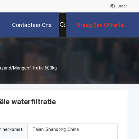
Dutch
Contacteer Ons
Vraag Een Offerte
Aan
tszand/Manganfiltratie 600kg
le waterfiltratie
an herkomst
Taian, Shandong, China