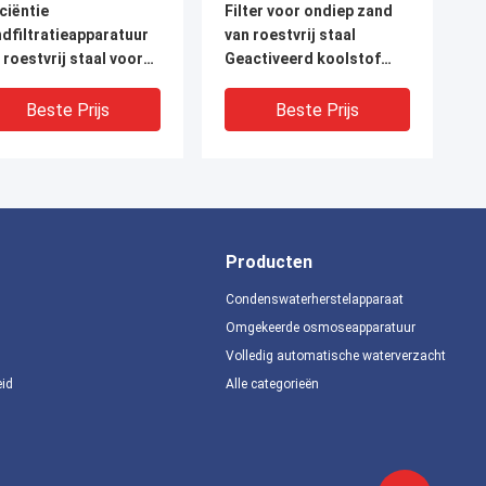
iciëntie
Filter voor ondiep zand
dfiltratieapparatuur
van roestvrij staal
 roestvrij staal voor
Geactiveerd koolstof
erfiltratie
Filter voor hoogstromen
oomsnelheid 18m3/h-
zand 20m3/h 30m3/h
Beste Prijs
Beste Prijs
00m3/h
40m3/h 60m3/h 100m3/h
Producten
Condenswaterherstelapparaat
Omgekeerde osmoseapparatuur
Volledig automatische waterverzachter
eid
Alle categorieën
lzijdig
1-100 ton roestvrij
lstofstaalfilter voor
staalfilter verwijdert
schillende filtermedia
onzuiverheden en