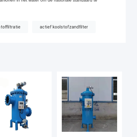
gaanionen in het water om de nationale standaard te
offiltratie
actief koolstofzandfilter