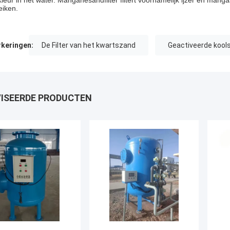
kleur in het water. Manganesandfilter filtert voornamelijk ijzer en man
eiken.
keringen:
De Filter van het kwartszand
Geactiveerde koolst
ISEERDE PRODUCTEN