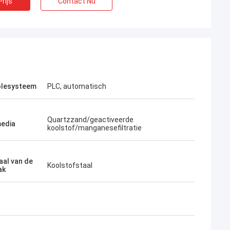
rijs
Contact Nu
olesysteem
PLC, automatisch
Quartzzand/geactiveerde
media
koolstof/manganesefiltratie
aal van de
Koolstofstaal
ak