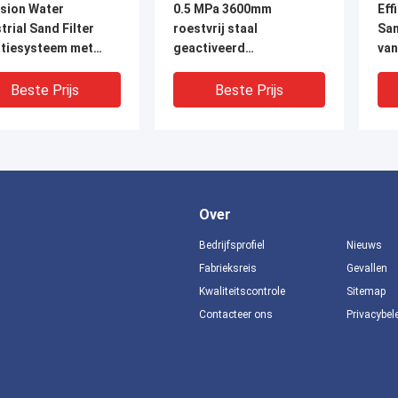
ision Water
0.5 MPa 3600mm
Eff
trial Sand Filter
roestvrij staal
San
atiesysteem met
geactiveerd
van
tszand /
koolstofzandfilter
wat
tiveerde koolstof
100T/H Voor
Str
Beste Prijs
Beste Prijs
waterzuivering en
38
industrieel proces
Over
Bedrijfsprofiel
Nieuws
Fabrieksreis
Gevallen
Kwaliteitscontrole
Sitemap
Contacteer ons
Privacybel
filtratie Precision
FRP 1-15 MT
Vee
Rate Sand Filter 20-
kwartszandfilter
koo
H roestvrij staal /
verwijderen van
ver