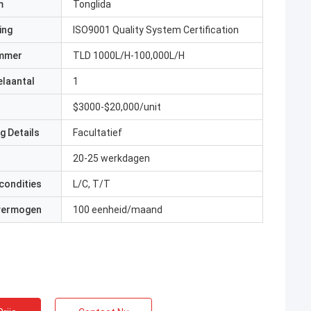
m
Tonglida
ing
ISO9001 Quality System Certification
mmer
TLD 1000L/H-100,000L/H
elaantal
1
$3000-$20,000/unit
g Details
Facultatief
20-25 werkdagen
condities
L/C, T/T
 vermogen
100 eenheid/maand