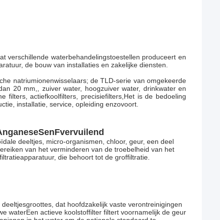
dat verschillende waterbehandelingstoestellen produceert en
ratuur, de bouw van installaties en zakelijke diensten.
tische natriumionenwisselaars; de TLD-serie van omgekeerde
an 20 mm,, zuiver water, hoogzuiver water, drinkwater en
ters, actiefkoolfilters, precisiefilters,Het is de bedoeling
e, installatie, service, opleiding enzovoort.
Anganese
S
en
F
vervuilend
oïdale deeltjes, micro-organismen, chloor, geur, een deel
 bereiken van het verminderen van de troebelheid van het
ratieapparatuur, die behoort tot de groffiltratie.
 deeltjesgroottes, dat hoofdzakelijk vaste verontreinigingen
e waterEen actieve koolstoffilter filtert voornamelijk de geur