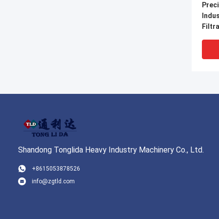
Prec
Indus
Filtr
kwar
geac
Shandong Tonglida Heavy Industry Machinery Co., Ltd.
+8615053878526
info@zgtld.com
Water
High 
25 T/