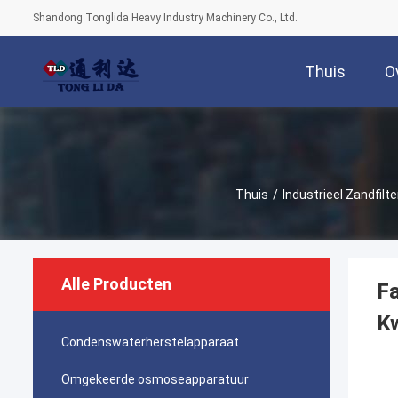
Shandong Tonglida Heavy Industry Machinery Co., Ltd.
Thuis
O
Thuis
/
Industrieel Zandfilte
Alle Producten
Fa
Kw
Condenswaterherstelapparaat
Omgekeerde osmoseapparatuur