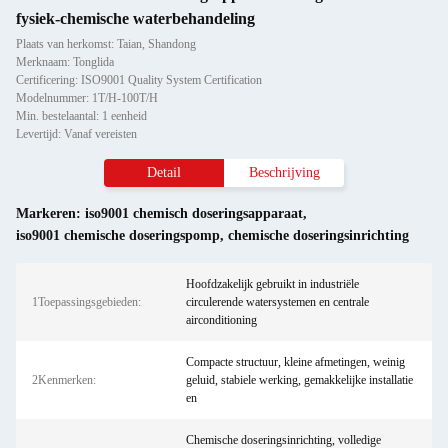
fysiek-chemische waterbehandeling
Plaats van herkomst: Taian, Shandong
Merknaam: Tonglida
Certificering: ISO9001 Quality System Certification
Modelnummer: 1T/H-100T/H
Min. bestelaantal: 1 eenheid
Levertijd: Vanaf vereisten
Detail
Beschrijving
Markeren:
iso9001 chemisch doseringsapparaat
,
iso9001 chemische doseringspomp
,
chemische doseringsinrichting
Hoofdzakelijk gebruikt in industriële
1Toepassingsgebieden:
circulerende watersystemen en centrale
airconditioning
Compacte structuur, kleine afmetingen, weinig
2Kenmerken:
geluid, stabiele werking, gemakkelijke installatie
en
Chemische doseringsinrichting, volledige