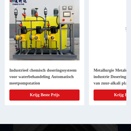
Industrieel chemisch doseringssysteem
Metallurgie Metalen
voor waterbehandeling Automatisch
industrie Doseringss
meetpompstation
van zuur-alkali plati
500L/H-80000L/H
Krijg Beste Prijs
Krijg Bes