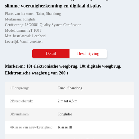
slimme voertuigherkenning en digitaal display
Plaats van herkomst: Taian, Shandong
Merknaam: Tonglida
Certificering: ISO9001 Quality System Certification
Modelnummer: 2T-100T
Min. bestelaantal: 1 eenheid
Levertijd: Vanaf vereisten
Detail
Beschrijving
Markeren:
10t elektronische weegbrug
,
10t digitale weegbrug
,
Elektronische weegbrug van 200 t
1Oorsprong:
Taian, Shandong
2Breedtebereik:
2 m tot 4,5 m
3Brandnaam:
Tonglidae
4Klasse van nauwkeurigheid:
Klasse III