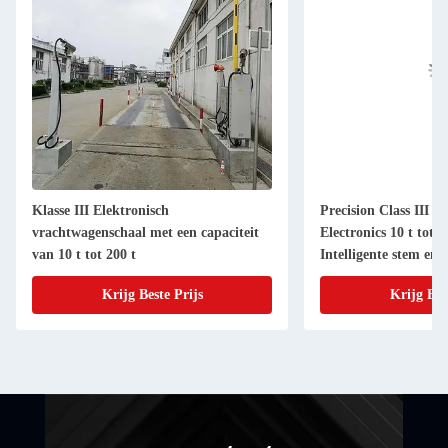
Klasse III Elektronisch
Precision Class III 
vrachtwagenschaal met een capaciteit
Electronics 10 t tot 2
van 10 t tot 200 t
Intelligente stem en 
Krijg Beste Prijs
Krijg Bes