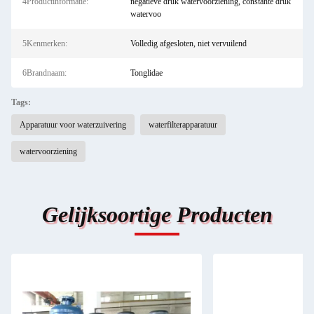
4Productinformatie:
negatieve druk watervoorziening, constante druk
watervoo
5Kenmerken:
Volledig afgesloten, niet vervuilend
6Brandnaam:
Tonglidae
Tags:
Apparatuur voor waterzuivering
waterfilterapparatuur
watervoorziening
Gelijksoortige Producten