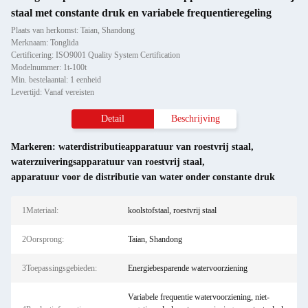
staal met constante druk en variabele frequentieregeling
Plaats van herkomst: Taian, Shandong
Merknaam: Tonglida
Certificering: ISO9001 Quality System Certification
Modelnummer: 1t-100t
Min. bestelaantal: 1 eenheid
Levertijd: Vanaf vereisten
Detail
Beschrijving
Markeren:
waterdistributieapparatuur van roestvrij staal
,
waterzuiveringsapparatuur van roestvrij staal
,
apparatuur voor de distributie van water onder constante druk
1Materiaal:
koolstofstaal, roestvrij staal
2Oorsprong:
Taian, Shandong
3Toepassingsgebieden:
Energiebesparende watervoorziening
Variabele frequentie watervoorziening, niet-