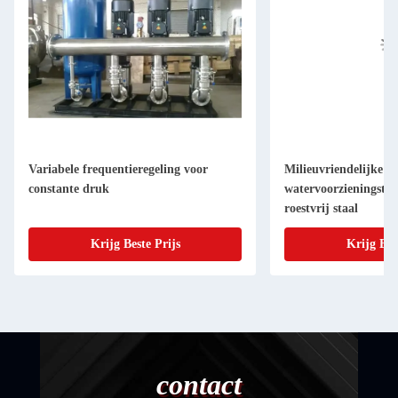
Variabele frequentieregeling voor
Milieuvriendelijke
constante druk
watervoorzieningstoe
roestvrij staal
Krijg Beste Prijs
Krijg Bes
contact