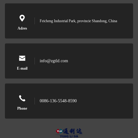
Feicheng Industrial Park, provincie Shandong, China
Adres
info@zgtld.com
E-mail
0086-136-5548-8590
Phone