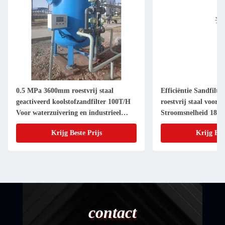
0.5 MPa 3600mm roestvrij staal
Efficiëntie Sandfilt
geactiveerd koolstofzandfilter 100T/H
roestvrij staal voor w
Voor waterzuivering en industrieel
Stroomsnelheid 18m
proces
Krijg Beste Prijs
Krijg Bes
contact