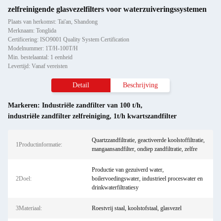
zelfreinigende glasvezelfilters voor waterzuiveringssystemen
Plaats van herkomst: Tai'an, Shandong
Merknaam: Tonglida
Certificering: ISO9001 Quality System Certification
Modelnummer: 1T/H-100T/H
Min. bestelaantal: 1 eenheid
Levertijd: Vanaf vereisten
Detail
Beschrijving
Markeren:
Industriële zandfilter van 100 t/h
,
industriële zandfilter zelfreiniging
,
1t/h kwartszandfilter
Quartzzandfiltratie, geactiveerde koolstoffiltratie,
1Productinformatie:
mangaansandfilter, ondiep zandfiltratie, zelfre
Productie van gezuiverd water,
2Doel:
boilervoedingswater, industrieel proceswater en
drinkwaterfiltratiesy
3Materiaal:
Roestvrij staal, koolstofstaal, glasvezel