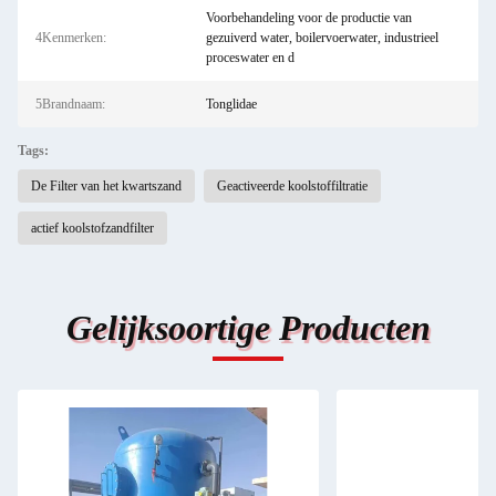
Voorbehandeling voor de productie van
4Kenmerken:
gezuiverd water, boilervoerwater, industrieel
proceswater en d
5Brandnaam:
Tonglidae
Tags:
De Filter van het kwartszand
Geactiveerde koolstoffiltratie
actief koolstofzandfilter
Gelijksoortige Producten