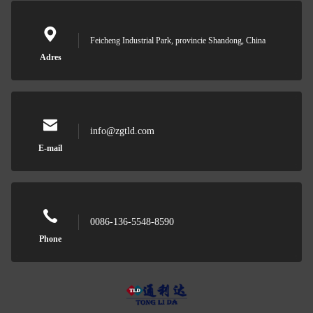
Feicheng Industrial Park, provincie Shandong, China
Adres
info@zgtld.com
E-mail
0086-136-5548-8590
Phone