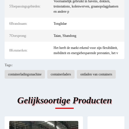
Voornamelijk gebruikt in havens, dokken,
5Toepassingsgebieden:
treinstations, kolenwerven, graanopslagplaatsen
en andere p
6Brandnaam:
Tonglidae
7Oorsprong:
Taian, Shandong
Het heeft de markt erkend voor zijn flexibiliteit,
8Kenmerken:
mobiliteit en energiebesparende prestaties, het v
Tags:
containerladingsmachine
containerladers
ontladen van containers
Gelijksoortige Producten