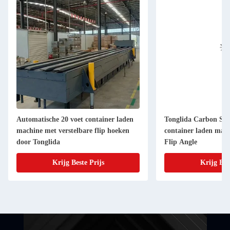
Automatische 20 voet container laden
Tonglida Carbon Stee
machine met verstelbare flip hoeken
container laden mac
door Tonglida
Flip Angle
Krijg Beste Prijs
Krijg Bes