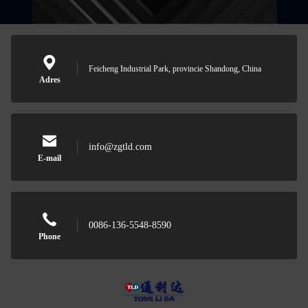
Feicheng Industrial Park, provincie Shandong, China
Adres
info@zgtld.com
E-mail
0086-136-5548-8590
Phone