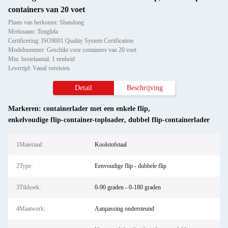
containers van 20 voet
Plaats van herkomst: Shandong
Merknaam: Tonglida
Certificering: ISO9001 Quality System Certification
Modelnummer: Geschikt voor containers van 20 voet
Min. bestelaantal: 1 eenheid
Levertijd: Vanaf vereisten
Detail
Beschrijving
Markeren:
containerlader met een enkele flip
,
enkelvoudige flip-container-toploader
,
dubbel flip-containerlader
1Materiaal:
Koolstofstaal
2Type:
Eenvoudige flip - dubbele flip
3Tikhoek:
0-90 graden - 0-180 graden
4Maatwerk:
Aanpassing ondersteund