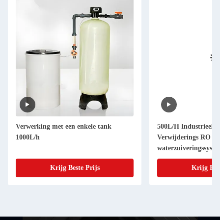
Verwerking met een enkele tank
500L/H Industrieel 
1000L/h
Verwijderings RO
waterzuiveringssyst
1,2m*0,8m*1,9m
Krijg Beste Prijs
Krijg Bes